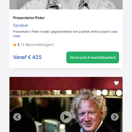
Presentator Peter
Spreker
Presentator Peter maakt gegarandeerd het publiek enthousiast!
Lees
meer
5
(3 Beoordelingen)
Vanaf
€ 425
Check prijs & beschikbaarheid