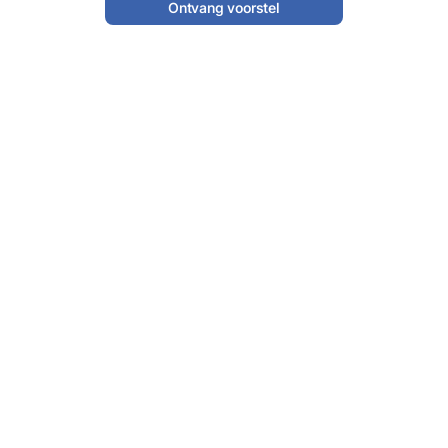
Ontvang voorstel
Persoonlijke Eventmanager, één aanspreekpunt
Volledig ontzorgd van aanvraag tot feest
Gratis annuleren tot 30 dagen vooraf
15 jaar ervaring, 9.5 uit 1000+ reviews