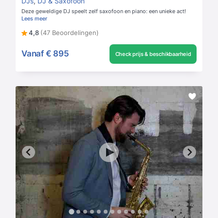
DJs
,
DJ & Saxofoon
Deze geweldige DJ speelt zelf saxofoon en piano: een unieke act!
Lees meer
4,8
(47 Beoordelingen)
Vanaf
€ 895
Check prijs & beschikbaarheid