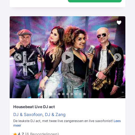
Housebeat Live DJ act
DJ & Saxofoon
,
DJ & Zang
De leukste DJ act, met twee live zangeressen en live saxofonist!
Lees
meer
4,7
(6 Beoordelingen)