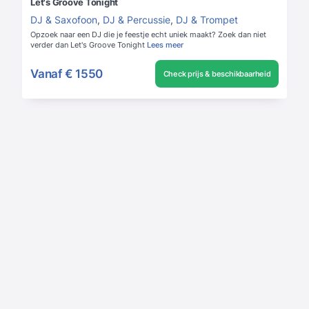
Let's Groove Tonight
DJ & Saxofoon
,
DJ & Percussie
,
DJ & Trompet
Opzoek naar een DJ die je feestje echt uniek maakt? Zoek dan niet
verder dan Let's Groove Tonight
Lees meer
Vanaf
€ 1550
Check prijs & beschikbaarheid