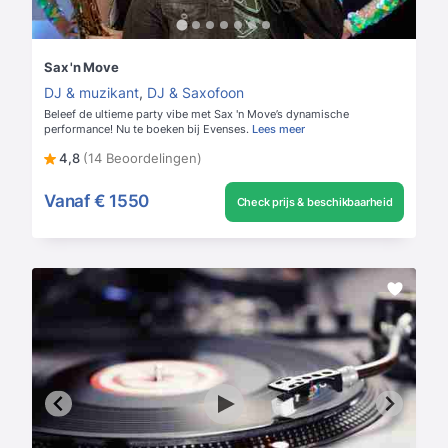
Sax 'n Move
DJ & muzikant
,
DJ & Saxofoon
Beleef de ultieme party vibe met Sax 'n Move’s dynamische
performance! Nu te boeken bij Evenses.
Lees meer
4,8
(14 Beoordelingen)
Vanaf
€ 1550
Check prijs & beschikbaarheid