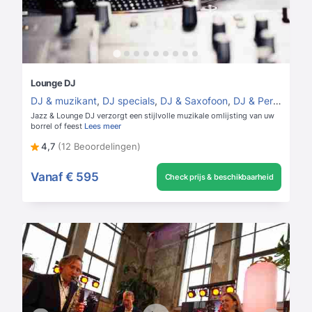
Lounge DJ
DJ & muzikant
,
DJ specials
,
DJ & Saxofoon
,
DJ & Percussie
,
Jazz & Lounge DJ verzorgt een stijlvolle muzikale omlijsting van uw
borrel of feest
Lees meer
4,7
(12 Beoordelingen)
Vanaf
€ 595
Check prijs & beschikbaarheid