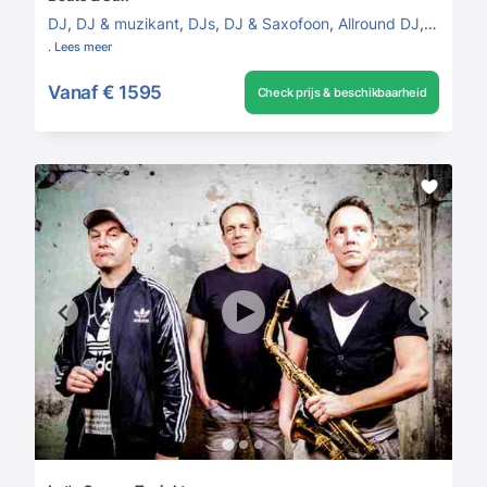
DJ
,
DJ & muzikant
,
DJs
,
DJ & Saxofoon
,
Allround DJ
,
Premiu
.
Lees meer
Vanaf
€ 1595
Check prijs & beschikbaarheid