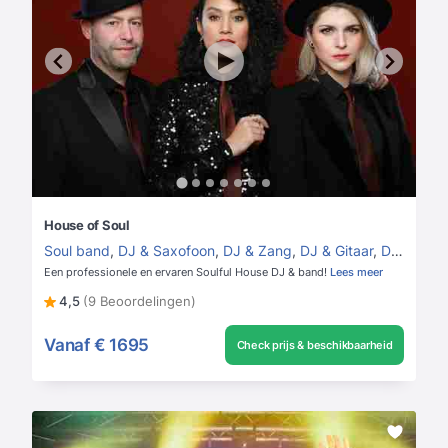
House of Soul
Soul band
,
DJ & Saxofoon
,
DJ & Zang
,
DJ & Gitaar
,
DJ & Band
Een professionele en ervaren Soulful House DJ & band!
Lees meer
4,5
(9 Beoordelingen)
Vanaf
€ 1695
Check prijs & beschikbaarheid