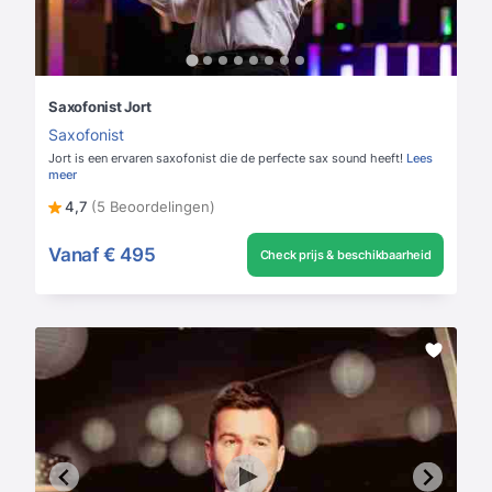
Saxofonist Jort
Saxofonist
Jort is een ervaren saxofonist die de perfecte sax sound heeft!
Lees
meer
4,7
(5 Beoordelingen)
Vanaf
€ 495
Check prijs & beschikbaarheid