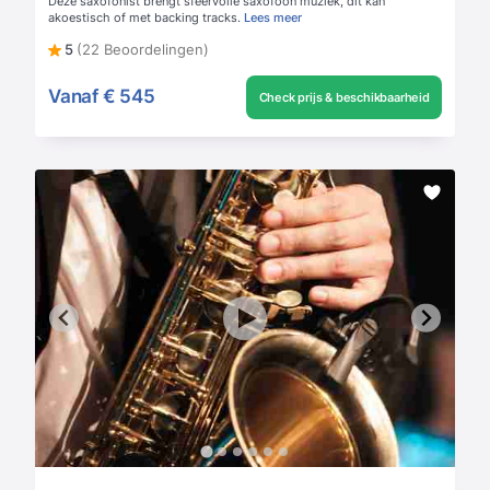
Deze saxofonist brengt sfeervolle saxofoon muziek, dit kan
akoestisch of met backing tracks.
Lees meer
5
(22 Beoordelingen)
Vanaf
€ 545
Check prijs & beschikbaarheid