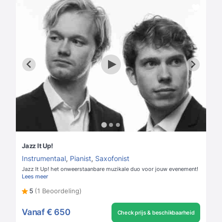
Jazz It Up!
Instrumentaal
,
Pianist
,
Saxofonist
Jazz It Up! het onweerstaanbare muzikale duo voor jouw evenement!
Lees meer
5
(1 Beoordeling)
Vanaf
€ 650
Check prijs & beschikbaarheid