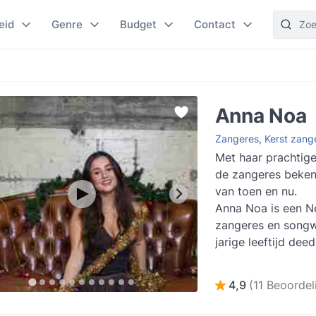
eid
Genre
Budget
Contact
Anna Noa
Zangeres
,
Kerst zang
Met haar prachtige
de zangeres beken
van toen en nu.
Anna Noa is een N
zangeres en songwr
jarige leeftijd dee
mee aan Kinderen v
Lees meer
4,9
(11 Beoordel