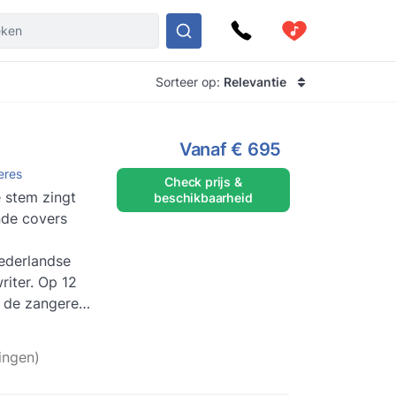
Sorteer op:
Relevantie
Vanaf
€ 695
eres
Check prijs &
 stem zingt
beschikbaarheid
de covers
ederlandse
iter. Op 12
d de zangeres
oor Kinde...
ingen)