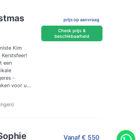
istmas
prijs op aanvraag
Check prijs &
beschikbaarheid
niste Kim
Kerstsfeer!
t een
ikale
eres -
oeken voor uw
tiviteiten....
ingen)
Sophie
Vanaf
€ 550