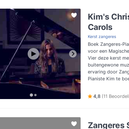
Kim's Chr
Carols
Kerst zangeres
Boek Zangeres-Pia
voor een Magische 
Vier deze kerst me
buitengewone muz
ervaring door Zang
Pianiste Kim te b
feestelijke kerst fes
Lees meer
4,8
(11 Beoordel
Zangeres 