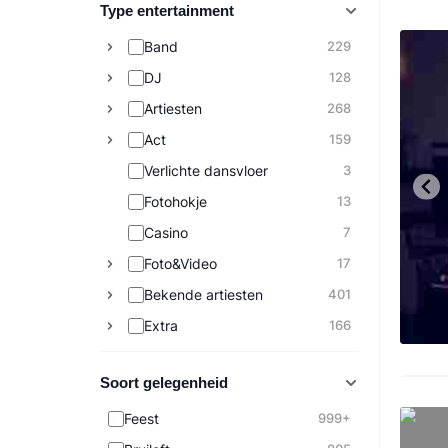
Type entertainment
Band
229
DJ
128
Artiesten
268
Act
159
Verlichte dansvloer
3
Fotohokje
13
Casino
7
Foto&Video
17
Bekende artiesten
401
Extra
166
Soort gelegenheid
Feest
999+