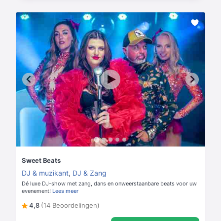
Sweet Beats
DJ & muzikant
,
DJ & Zang
Dé luxe DJ-show met zang, dans en onweerstaanbare beats voor uw
evenement!
Lees meer
4,8
(14 Beoordelingen)