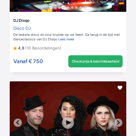
DJ Disqo
Disco DJ
De leukste disco en soul muziek op uw feest. Ga terug in de tijd met
danceclassics van DJ Disqo
Lees meer
4,8
(10 Beoordelingen)
Vanaf
€ 750
Check prijs & beschikbaarheid