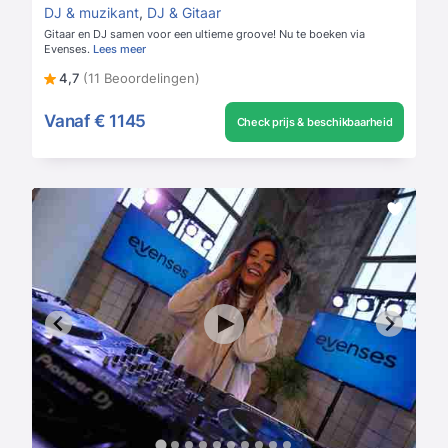
DJ & muzikant
,
DJ & Gitaar
Gitaar en DJ samen voor een ultieme groove! Nu te boeken via
Evenses.
Lees meer
4,7
(11 Beoordelingen)
Vanaf
€ 1145
Check prijs & beschikbaarheid