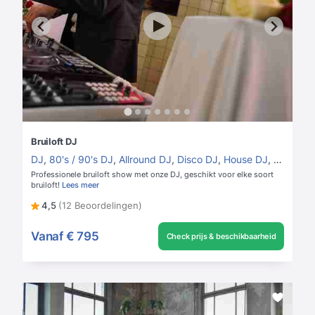
Bruiloft DJ
DJ
,
80's / 90's DJ
,
Allround DJ
,
Disco DJ
,
House DJ
,
Vrouweli
Professionele bruiloft show met onze DJ, geschikt voor elke soort
bruiloft!
Lees meer
4,5
(12 Beoordelingen)
Vanaf
€ 795
Check prijs & beschikbaarheid