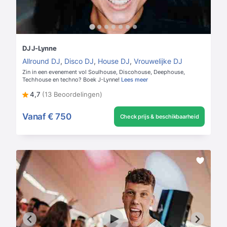
DJ J-Lynne
Allround DJ
,
Disco DJ
,
House DJ
,
Vrouwelijke DJ
Zin in een evenement vol Soulhouse, Discohouse, Deephouse,
Techhouse en techno? Boek J-Lynne!
Lees meer
4,7
(13 Beoordelingen)
Vanaf
€ 750
Check prijs & beschikbaarheid