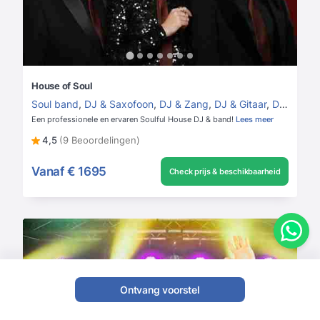
House of Soul
Soul band
,
DJ & Saxofoon
,
DJ & Zang
,
DJ & Gitaar
,
DJ & Band
Een professionele en ervaren Soulful House DJ & band!
Lees meer
4,5
(9 Beoordelingen)
Vanaf
€ 1695
Check prijs & beschikbaarheid
Ontvang voorstel