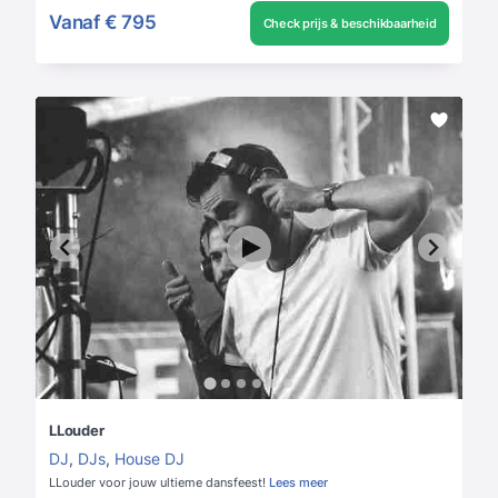
Vanaf
€ 795
Check prijs & beschikbaarheid
LLouder
DJ
,
DJs
,
House DJ
LLouder voor jouw ultieme dansfeest!
Lees meer