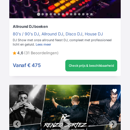
Allround DJ boeken
80's / 90's DJ
,
Allround DJ
,
Disco DJ
,
House DJ
DJ Show met onze allround feest DJ, compleet met professioneel
licht en geluid.
Lees meer
4,6
(31 Beoordelingen)
Vanaf
€ 475
Check prijs & beschikbaarheid