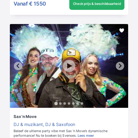
Vanaf
€ 1550
Check prijs & beschikbaarheid
Sax 'n Move
DJ & muzikant
,
DJ & Saxofoon
Beleef de ultieme party vibe met Sax 'n Move’s dynamische
performance! Nu te boeken bij Evenses.
Lees meer