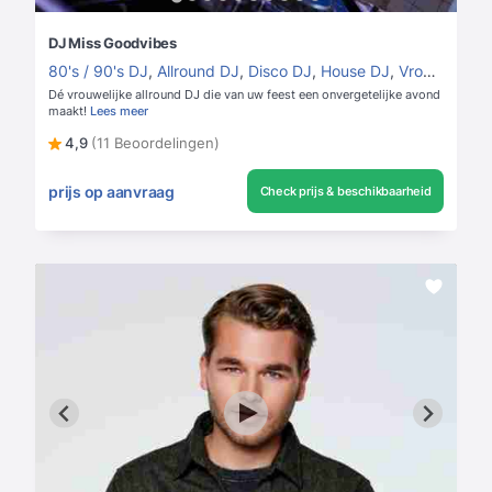
DJ Miss Goodvibes
80's / 90's DJ
,
Allround DJ
,
Disco DJ
,
House DJ
,
Vrouwelijke DJ
Dé vrouwelijke allround DJ die van uw feest een onvergetelijke avond
maakt!
Lees meer
4,9
(11 Beoordelingen)
prijs op aanvraag
Check prijs & beschikbaarheid