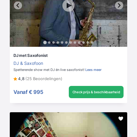
DJ met Saxofonist
DJ & Saxofoon
Spetterende show met DJ én live saxofonist!
Lees meer
4,8
(25 Beoordelingen)
Vanaf
€ 995
Check prijs & beschikbaarheid