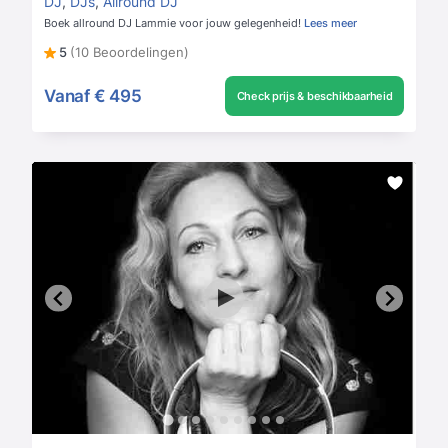
DJ
,
DJs
,
Allround DJ
Boek allround DJ Lammie voor jouw gelegenheid!
Lees meer
5
(10 Beoordelingen)
Vanaf
€ 495
Check prijs & beschikbaarheid