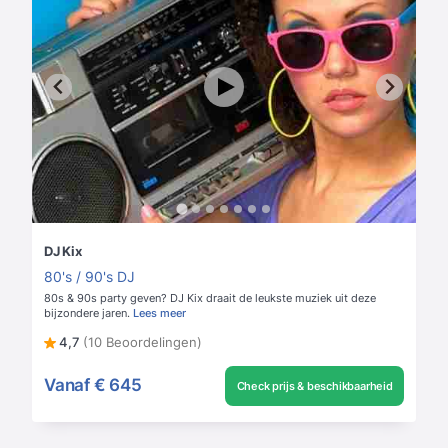
DJ Kix
80's / 90's DJ
80s & 90s party geven? DJ Kix draait de leukste muziek uit deze
bijzondere jaren.
Lees meer
4,7
(10 Beoordelingen)
Vanaf
€ 645
Check prijs & beschikbaarheid