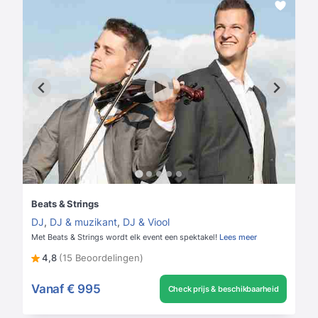
Beats & Strings
DJ
,
DJ & muzikant
,
DJ & Viool
Met Beats & Strings wordt elk event een spektakel!
Lees meer
4,8
(15 Beoordelingen)
Vanaf
€ 995
Check prijs & beschikbaarheid