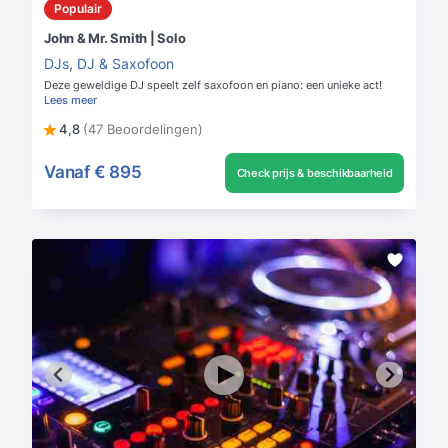
Populair
John & Mr. Smith | Solo
DJs
,
DJ & Saxofoon
Deze geweldige DJ speelt zelf saxofoon en piano: een unieke act!
Lees meer
4,8
(47 Beoordelingen)
Vanaf
€ 895
Check prijs & beschikbaarheid