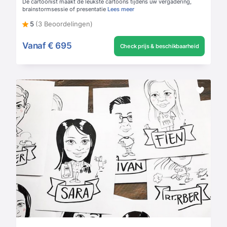
De cartoonist maakt de leukste cartoons tijdens uw vergadering,
brainstormsessie of presentatie
Lees meer
5
(3 Beoordelingen)
Vanaf
€ 695
Check prijs & beschikbaarheid