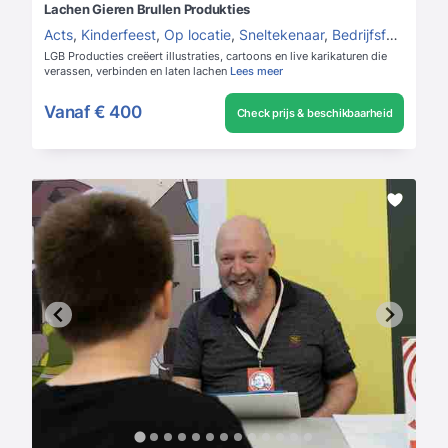
Lachen Gieren Brullen Produkties
Acts
,
Kinderfeest
,
Op locatie
,
Sneltekenaar
,
Bedrijfsfeest cases
LGB Producties creëert illustraties, cartoons en live karikaturen die
verassen, verbinden en laten lachen
Lees meer
Vanaf
€ 400
Check prijs & beschikbaarheid