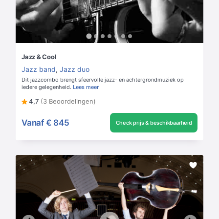
Jazz & Cool
Jazz band
,
Jazz duo
Dit jazzcombo brengt sfeervolle jazz- en achtergrondmuziek op
iedere gelegenheid.
Lees meer
4,7
(3 Beoordelingen)
Vanaf
€ 845
Check prijs & beschikbaarheid