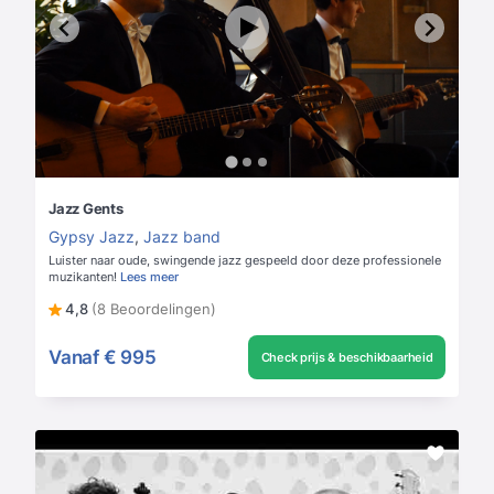
Jazz Gents
Gypsy Jazz
,
Jazz band
Luister naar oude, swingende jazz gespeeld door deze professionele
muzikanten!
Lees meer
4,8
(8 Beoordelingen)
Vanaf
€ 995
Check prijs & beschikbaarheid