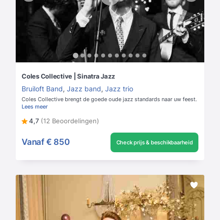
Coles Collective | Sinatra Jazz
Bruiloft Band
,
Jazz band
,
Jazz trio
Coles Collective brengt de goede oude jazz standards naar uw feest.
Lees meer
4,7
(12 Beoordelingen)
Vanaf
€ 850
Check prijs & beschikbaarheid