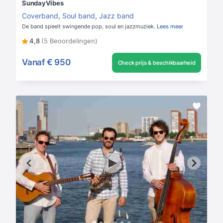
SundayVibes
Coverband
,
Soul band
,
Jazz band
De band speelt swingende pop, soul en jazzmuziek.
Lees meer
4,8
(5 Beoordelingen)
Vanaf
€ 950
Check prijs & beschikbaarheid