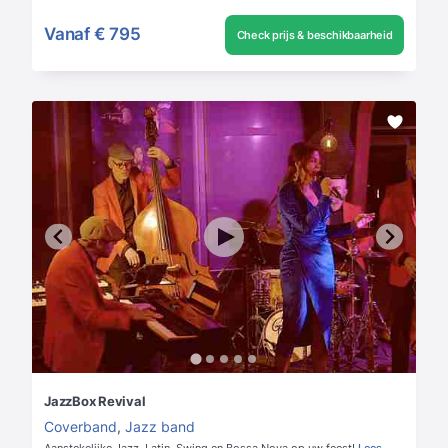
Vanaf
€ 795
Check prijs & beschikbaarheid
JazzBox Revival
Coverband
,
Jazz band
Aanstekelijke Jazz, Latin, Swing en Bossa Nova op uw feest!
Lees