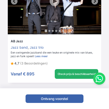
AB Jazz
Jazz band
,
Jazz trio
Een swingende jazzband die een leuke en originele mix van blues,
jazz en funk speelt
Lees meer
4,7
(3 Beoordelingen)
Vanaf
€ 895
Check prijs & beschikbaarheid
Ontvang voorstel