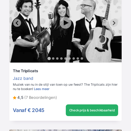
The Triplicats
Jazz band
Muziek van nu in de stijl van toen op uw feest? The Triplicats zijn hier
nu te boeken!
Lees meer
4,5
(7 Beoordelingen)
Vanaf
€ 2045
Check prijs & beschikbaarheid