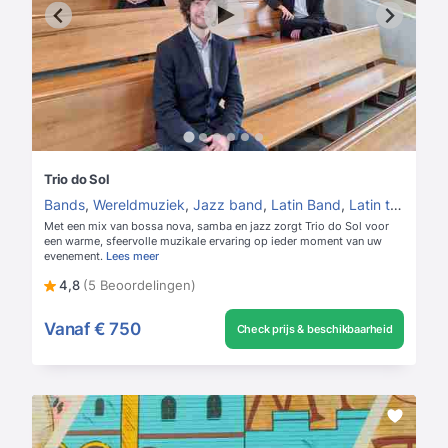
Trio do Sol
Bands
,
Wereldmuziek
,
Jazz band
,
Latin Band
,
Latin trio
,
Boss
Met een mix van bossa nova, samba en jazz zorgt Trio do Sol voor
een warme, sfeervolle muzikale ervaring op ieder moment van uw
evenement.
Lees meer
4,8
(5 Beoordelingen)
Vanaf
€ 750
Check prijs & beschikbaarheid