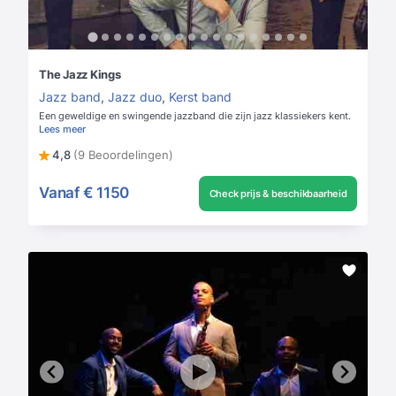
The Jazz Kings
Jazz band
,
Jazz duo
,
Kerst band
Een geweldige en swingende jazzband die zijn jazz klassiekers kent.
Lees meer
4,8
(9 Beoordelingen)
Vanaf
€ 1150
Check prijs & beschikbaarheid