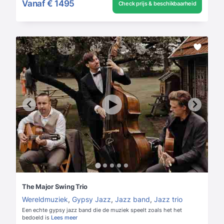
Vanaf
€ 1495
Check prijs & beschikbaarheid
The Major Swing Trio
Wereldmuziek
,
Gypsy Jazz
,
Jazz band
,
Jazz trio
Een echte gypsy jazz band die de muziek speelt zoals het het
bedoeld is
Lees meer