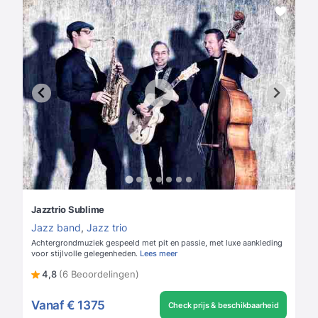
Jazztrio Sublime
Jazz band
,
Jazz trio
Achtergrondmuziek gespeeld met pit en passie, met luxe aankleding
voor stijlvolle gelegenheden.
Lees meer
4,8
(6 Beoordelingen)
Vanaf
€ 1375
Check prijs & beschikbaarheid