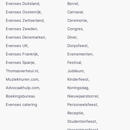
Evenses Duitsland
Borrel
Evenses Oostenrijk
Carnaval
Evenses Zwitserland
Ceremonie
Evenses Zweden
Congres
Evenses Denemarken
Diner
Evenses UK
Dorpsfeest
Evenses Frankrijk
Evenementen
Evenses Spanje
Festival
Thomasverheul.nl
Jubileum
Muziekhuren.com
Kinderfeest
Advocaathulp.com
Koningsdag
Boekingsbureau
Nieuwjaarsborrel
Evenses catering
Personeelsfeest
Receptie
Studentenfeest
Verenigingsfeest