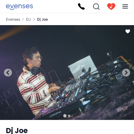
Evenses
DJ
Dj Joe
Dj Joe