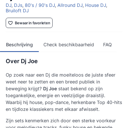
DJ
,
DJs
,
80's / 90's DJ
,
Allround DJ
,
House DJ
,
Bruiloft DJ
Bewaar in favorieten
Beschrijving
Check beschikbaarheid
FAQ
Over Dj Joe
Op zoek naar een Dj die moeiteloos de juiste sfeer
weet neer te zetten en een breed publiek in
beweging krijgt?
Dj Joe
staat bekend op zijn
toegankelijke, energie en veelzijdige draaistijl.
Waarbij hij house, pop-dance, herkenbare Top 40-hits
en tijdloze klassiekers met elkaar afwisselt.
Zijn sets kenmerken zich door een sterke voorkeur
voor melodieuze tracks, funky house en bekende