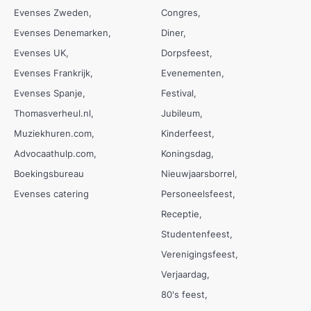
Evenses Zweden
Congres
Evenses Denemarken
Diner
Evenses UK
Dorpsfeest
Evenses Frankrijk
Evenementen
Evenses Spanje
Festival
Thomasverheul.nl
Jubileum
Muziekhuren.com
Kinderfeest
Advocaathulp.com
Koningsdag
Boekingsbureau
Nieuwjaarsborrel
Evenses catering
Personeelsfeest
Receptie
Studentenfeest
Verenigingsfeest
Verjaardag
80's feest