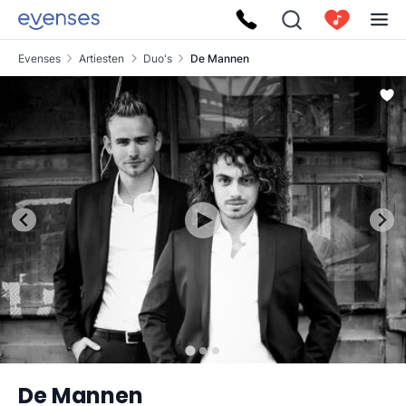
Evenses
Artiesten
Duo's
De Mannen
De Mannen