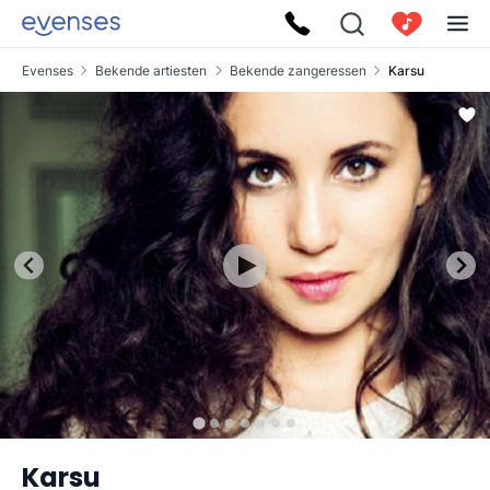
Evenses
Bekende artiesten
Bekende zangeressen
Karsu
Karsu