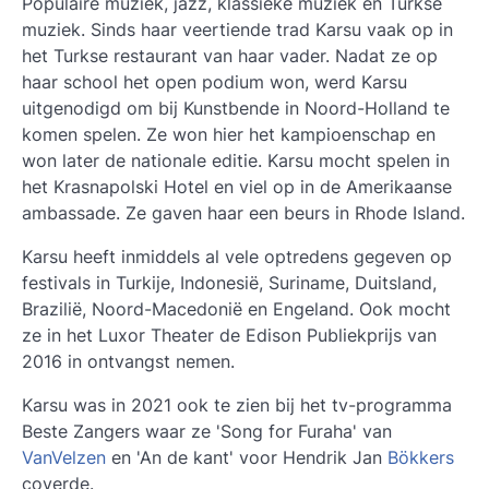
Populaire muziek, jazz, klassieke muziek en Turkse
muziek. Sinds haar veertiende trad Karsu vaak op in
het Turkse restaurant van haar vader. Nadat ze op
haar school het open podium won, werd Karsu
uitgenodigd om bij Kunstbende in Noord-Holland te
komen spelen. Ze won hier het kampioenschap en
won later de nationale editie. Karsu mocht spelen in
het Krasnapolski Hotel en viel op in de Amerikaanse
ambassade. Ze gaven haar een beurs in Rhode Island.
Karsu heeft inmiddels al vele optredens gegeven op
festivals in Turkije, Indonesië, Suriname, Duitsland,
Brazilië, Noord-Macedonië en Engeland. Ook mocht
ze in het Luxor Theater de Edison Publiekprijs van
2016 in ontvangst nemen.
Karsu was in 2021 ook te zien bij het tv-programma
Beste Zangers waar ze 'Song for Furaha' van
VanVelzen
en 'An de kant' voor Hendrik Jan
Bökkers
coverde.