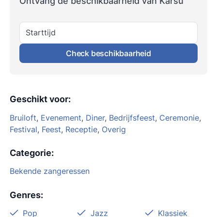
Ontvang de beschikbaarheid van Karsu
Starttijd
Check beschikbaarheid
Geschikt voor
:
Bruiloft
,
Evenement
,
Diner
,
Bedrijfsfeest
,
Ceremonie
,
Festival
,
Feest
,
Receptie
,
Overig
Categorie
:
Bekende zangeressen
Genres
:
Pop
Jazz
Klassiek