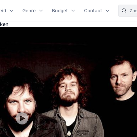
eid
Genre
Budget
Contact
eken