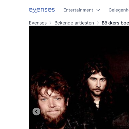
Entertainment
Gelegenh
Evenses
Bekende artiesten
Bökkers bo