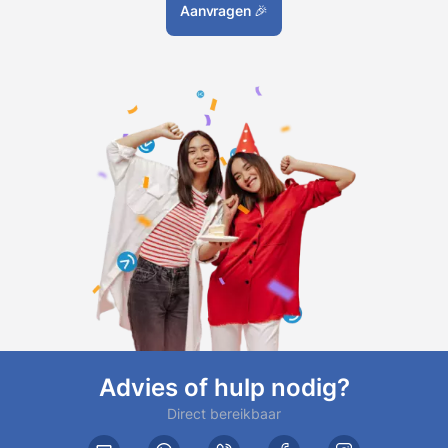
Aanvragen
🎉
Advies of hulp nodig?
Direct bereikbaar