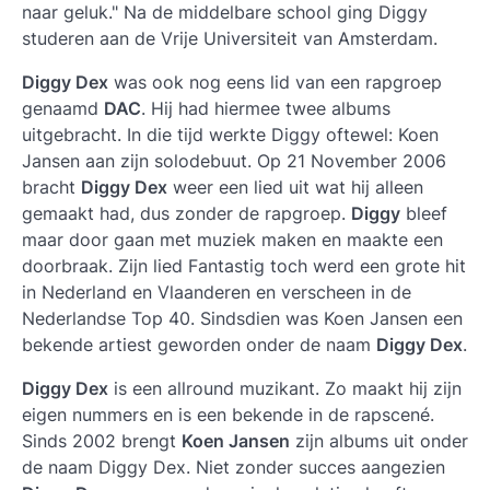
naar geluk." Na de middelbare school ging
Diggy
studeren aan de Vrije Universiteit van Amsterdam.
Diggy Dex
was ook nog eens lid van een rapgroep
genaamd
DAC
. Hij had hiermee twee albums
uitgebracht. In die tijd werkte
Diggy
oftewel:
Koen
Jansen
aan zijn solodebuut. Op 21 November 2006
bracht
Diggy Dex
weer een lied uit wat hij alleen
gemaakt had, dus zonder de rapgroep.
Diggy
bleef
maar door gaan met muziek maken en maakte een
doorbraak. Zijn lied Fantastig toch werd een grote hit
in Nederland en Vlaanderen en verscheen in de
Nederlandse Top 40. Sindsdien was
Koen Jansen
een
bekende artiest geworden onder de naam
Diggy Dex
.
Diggy Dex
is een allround muzikant. Zo maakt hij zijn
eigen nummers en is een bekende in de rapscené.
Sinds 2002 brengt
Koen Jansen
zijn albums uit onder
de naam Diggy Dex. Niet zonder succes aangezien