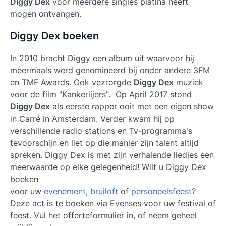
Diggy Dex
voor meerdere singles platina heeft
mogen ontvangen.
Diggy Dex boeken
In 2010 bracht
Diggy
een album uit waarvoor hij
meermaals werd genomineerd bij onder andere 3FM
en TMF Awards. Ook vezrorgde
Diggy Dex
muziek
voor de film "Kankerlijers". Op April 2017 stond
Diggy Dex
als eerste rapper ooit met een eigen show
in Carré in Amsterdam. Verder kwam hij op
verschillende radio stations en Tv-programma's
tevoorschijn en liet op die manier zijn talent altijd
spreken.
Diggy Dex
is met zijn verhalende liedjes een
meerwaarde op elke gelegenheid! Wilt u
Diggy Dex
boeken
voor uw
evenement
,
bruiloft
of
personeelsfeest
?
Deze act is te boeken via Evenses voor uw festival of
feest. Vul het offerteformulier in, of neem geheel