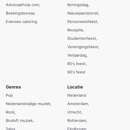
Advocaathulp.com
Koningsdag
Boekingsbureau
Nieuwjaarsborrel
Evenses catering
Personeelsfeest
Receptie
Studentenfeest
Verenigingsfeest
Verjaardag
80's feest
90's feest
Genres
Locatie
Pop
Nederland
Nederlandstalige muziek
Amsterdam
Rock
Utrecht
Bruiloft muziek
Rotterdam
Salsa
Eindhoven