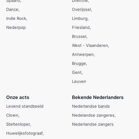
Spaans
Drenthe
Dance
Overijssel
Indie Rock
Limburg
Nederpop
Friesland
Brussel
West - Vlaanderen
Antwerpen
Brugge
Gent
Leuven
Onze acts
Bekende Nederlanders
Levend standbeeld
Nederlandse bands
Clown
Nedelandse zangeres
Steltenloper
Nederlandse zangers
Huwelijksfotograaf