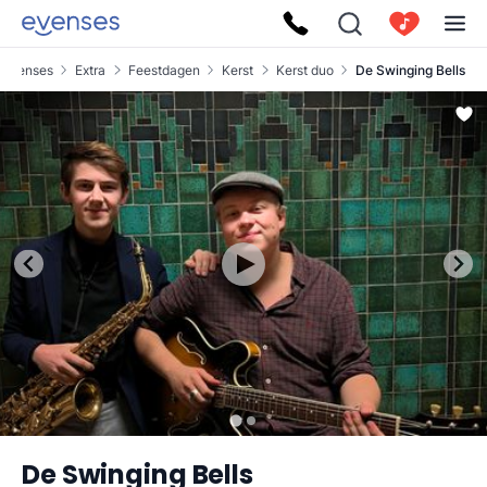
Evenses
Extra
Feestdagen
Kerst
Kerst duo
De Swinging Bells
De Swinging Bells