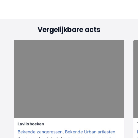
Vergelijkbare acts
Lavils boeken
Bekende zangeressen
,
Bekende Urban artiesten