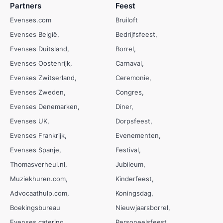
Partners
Feest
Evenses.com
Bruiloft
Evenses België
Bedrijfsfeest
Evenses Duitsland
Borrel
Evenses Oostenrijk
Carnaval
Evenses Zwitserland
Ceremonie
Evenses Zweden
Congres
Evenses Denemarken
Diner
Evenses UK
Dorpsfeest
Evenses Frankrijk
Evenementen
Evenses Spanje
Festival
Thomasverheul.nl
Jubileum
Muziekhuren.com
Kinderfeest
Advocaathulp.com
Koningsdag
Boekingsbureau
Nieuwjaarsborrel
Evenses catering
Personeelsfeest