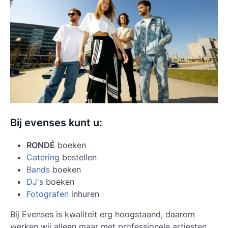
Bij evenses kunt u:
RONDÉ
boeken
Catering
bestellen
Bands
boeken
DJ's
boeken
Fotografen
inhuren
Bij Evenses is kwaliteit erg hoogstaand, daarom
werken wij alleen maar met professionele artiesten.