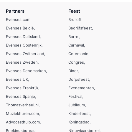
Partners
Feest
Evenses.com
Bruiloft
Evenses België
Bedrijfsfeest
Evenses Duitsland
Borrel
Evenses Oostenrijk
Carnaval
Evenses Zwitserland
Ceremonie
Evenses Zweden
Congres
Evenses Denemarken
Diner
Evenses UK
Dorpsfeest
Evenses Frankrijk
Evenementen
Evenses Spanje
Festival
Thomasverheul.nl
Jubileum
Muziekhuren.com
Kinderfeest
Advocaathulp.com
Koningsdag
Boekingsbureau
Nieuwjaarsborrel