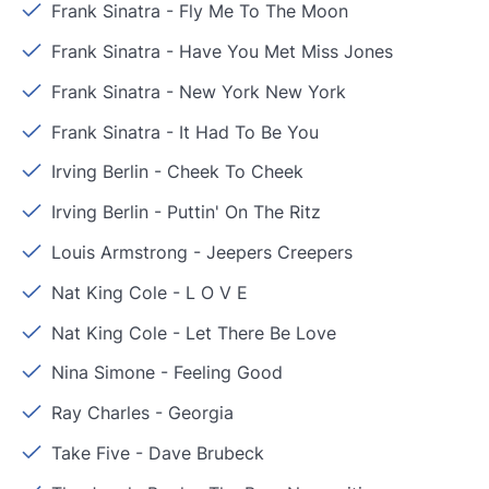
Frank Sinatra
-
Fly Me To The Moon
Frank Sinatra
-
Have You Met Miss Jones
Frank Sinatra
-
New York New York
Frank Sinatra
-
It Had To Be You
Irving Berlin
-
Cheek To Cheek
Irving Berlin
-
Puttin' On The Ritz
Louis Armstrong
-
Jeepers Creepers
Nat King Cole
-
L O V E
Nat King Cole
-
Let There Be Love
Nina Simone
-
Feeling Good
Ray Charles
-
Georgia
Take Five
-
Dave Brubeck