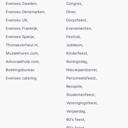
Evenses Zweden
Congres
Evenses Denemarken
Diner
Evenses UK
Dorpsfeest
Evenses Frankrijk
Evenementen
Evenses Spanje
Festival
Thomasverheul.nl
Jubileum
Muziekhuren.com
Kinderfeest
Advocaathulp.com
Koningsdag
Boekingsbureau
Nieuwjaarsborrel
Evenses catering
Personeelsfeest
Receptie
Studentenfeest
Verenigingsfeest
Verjaardag
80's feest
90's feest