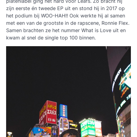
platenlabel ging het hard voor
Leafs
. Zo bracht hij
zijn eerste én tweede EP uit en stond hij in 2017 op
het podium bij WOO-HAH!! Ook werkte hij al samen
met een van de grootste in de rapscene, Ronnie Flex.
Samen brachten ze het nummer
What is Love
uit en
kwam al snel de single top 100 binnen.