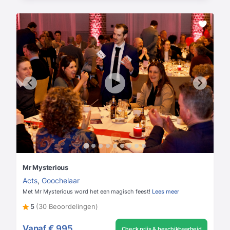
Mr Mysterious
Acts
,
Goochelaar
Met Mr Mysterious word het een magisch feest!
Lees meer
5
(30 Beoordelingen)
Vanaf
€ 995
Check prijs & beschikbaarheid