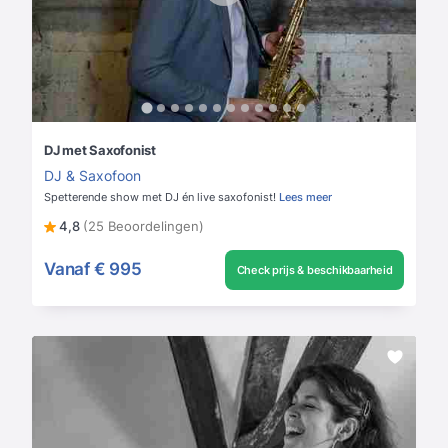
DJ met Saxofonist
DJ & Saxofoon
Spetterende show met DJ én live saxofonist!
Lees meer
4,8
(25 Beoordelingen)
Vanaf
€ 995
Check prijs & beschikbaarheid