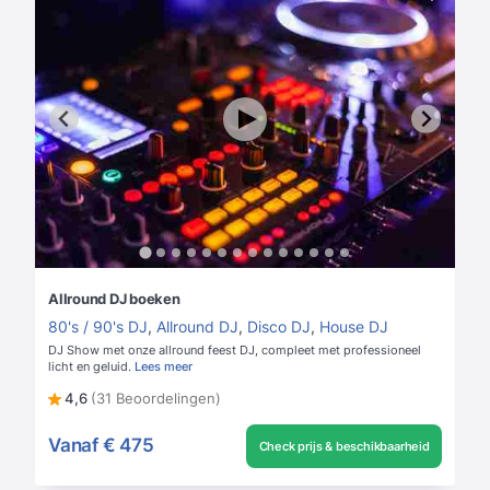
Allround DJ boeken
80's / 90's DJ
,
Allround DJ
,
Disco DJ
,
House DJ
DJ Show met onze allround feest DJ, compleet met professioneel
licht en geluid.
Lees meer
4,6
(31 Beoordelingen)
Vanaf
€ 475
Check prijs & beschikbaarheid