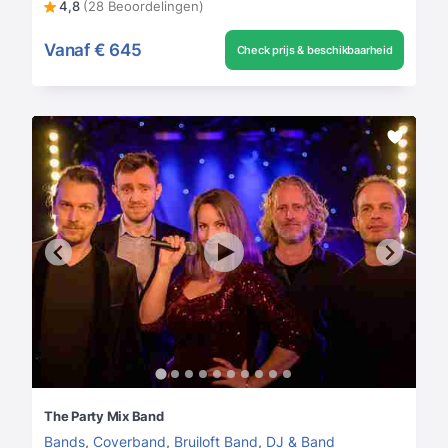
4,8
(28 Beoordelingen)
Vanaf
€ 645
Check prijs & beschikbaarheid
The Party Mix Band
Bands
,
Coverband
,
Bruiloft Band
,
DJ & Band