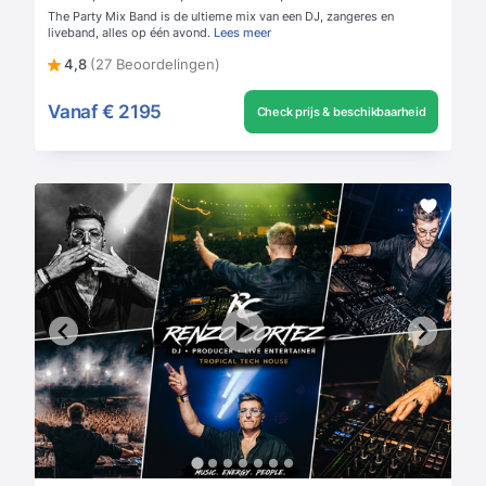
The Party Mix Band is de ultieme mix van een DJ, zangeres en
liveband, alles op één avond.
Lees meer
4,8
(27 Beoordelingen)
Vanaf
€ 2195
Check prijs & beschikbaarheid