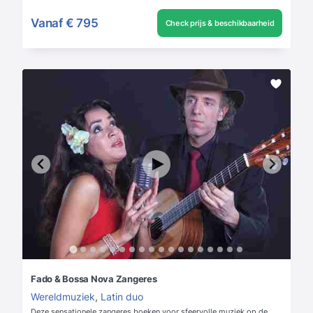
Vanaf
€ 795
Check prijs & beschikbaarheid
Fado & Bossa Nova Zangeres
Wereldmuziek
,
Latin duo
Deze sensationele zangeres boeken voor sfeervolle muziek op de