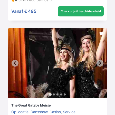
4,5
(13 Beoordelingen)
Vanaf
€ 495
Check prijs & beschikbaarheid
The Great Gatsby Meisje
Op locatie
,
Dansshow
,
Casino
,
Service