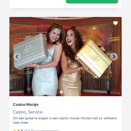
Casino Meisje
Casino
,
Service
Om een gokje te wagen is een casino meisje inhuren niet zo verkeerd
Lees meer