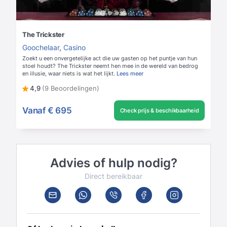
The Trickster
Goochelaar
,
Casino
Zoekt u een onvergetelijke act die uw gasten op het puntje van hun
stoel houdt? The Trickster neemt hen mee in de wereld van bedrog
en illusie, waar niets is wat het lijkt.
Lees meer
4,9
(9 Beoordelingen)
Vanaf
€ 695
Check prijs & beschikbaarheid
Advies of hulp nodig?
Direct bereikbaar