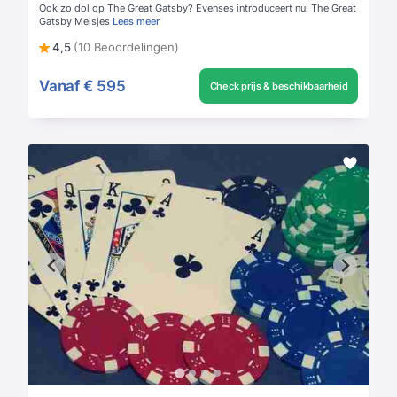
Ook zo dol op The Great Gatsby? Evenses introduceert nu: The Great
Gatsby Meisjes
Lees meer
4,5
(10 Beoordelingen)
Vanaf
€ 595
Check prijs & beschikbaarheid