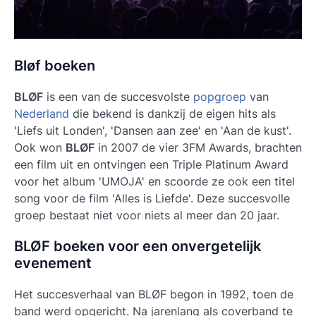
Bløf boeken
BLØF
is een van de succesvolste
popgroep
van
Nederland
die bekend is dankzij de eigen hits als
'Liefs uit Londen', 'Dansen aan zee' en 'Aan de kust'.
Ook won
BLØF
in 2007 de vier 3FM Awards, brachten
een film uit en ontvingen een Triple Platinum Award
voor het album 'UMOJA' en scoorde ze ook een titel
song voor de film 'Alles is Liefde'. Deze succesvolle
groep bestaat niet voor niets al meer dan 20 jaar.
BLØF boeken voor een onvergetelijk
evenement
Het succesverhaal van BLØF begon in 1992, toen de
band werd opgericht. Na jarenlang als coverband te