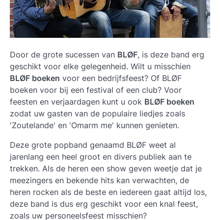
Door de grote sucessen van
BLØF
, is deze band erg
geschikt voor elke gelegenheid. Wilt u misschien
BLØF boeken
voor een bedrijfsfeest? Of
BLØF
boeken
voor bij een festival of een club? Voor
feesten en verjaardagen kunt u ook
BLØF boeken
zodat uw gasten van de populaire liedjes zoals
'Zoutelande' en 'Omarm me' kunnen genieten.
Deze grote popband genaamd
BLØF
weet al
jarenlang een heel groot en divers publiek aan te
trekken. Als de heren een show geven weetje dat je
meezingers en bekende hits kan verwachten, de
heren rocken als de beste en iedereen gaat altijd los,
deze band is dus erg geschikt voor een knal feest,
zoals uw personeelsfeest misschien?