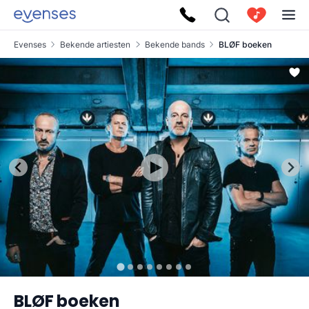
Evenses
Bekende artiesten
Bekende bands
BLØF boeken
BLØF boeken