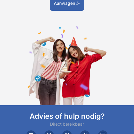
Aanvragen
🎉
Advies of hulp nodig?
Direct bereikbaar