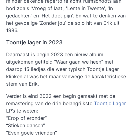
minder bekende repertoire komt ruimschoots aan
bod zoals 'Vroeg of laat', 'Lente in Twente', 'In
gedachten' en 'Het doet pijn'. En wat te denken van
het gevoelige ‘Zonder jou’ de solo hit van Erik uit
1986.
Toontje lager in 2023
Daarnaast is begin 2023 een nieuw album
uitgekomen getiteld “Waar gaan we heen” met
daarop 15 liedjes die weer typisch Toontje Lager
klinken al was het maar vanwege de karakteristieke
stem van Erik.
Verder is eind 2022 een begin gemaakt met de
remastering van de drie belangrijkste
Toontje Lager
LP’s te weten:
“Erop of eronder”
“Stieken dansen”
“Even goeie vrienden”