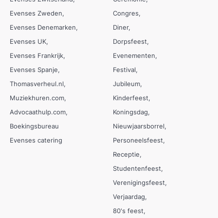
Evenses Zweden
Congres
Evenses Denemarken
Diner
Evenses UK
Dorpsfeest
Evenses Frankrijk
Evenementen
Evenses Spanje
Festival
Thomasverheul.nl
Jubileum
Muziekhuren.com
Kinderfeest
Advocaathulp.com
Koningsdag
Boekingsbureau
Nieuwjaarsborrel
Evenses catering
Personeelsfeest
Receptie
Studentenfeest
Verenigingsfeest
Verjaardag
80's feest