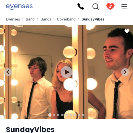
Evenses
Band
Bands
Coverband
SundayVibes
SundayVibes