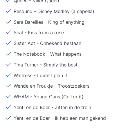
Queen
-
Killer Queen
Resound
-
Disney Medley (a capella)
Sara Bareilles
-
King of anything
Seal
-
Kiss from a rose
Sister Act
-
Onbekend bestaan
The Notebook
-
What happens
Tina Turner
-
Simply the best
Waitress
-
I didn't plan it
Wende en Froukje
-
Troostzoekers
WHAM
-
Young Guns (Go for it)
Yentl en de Boer
-
Zitten in de trein
Yentl en de Boer
-
Ik heb een man gekend