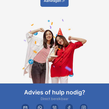
Aanvragen
🎉
Advies of hulp nodig?
Direct bereikbaar