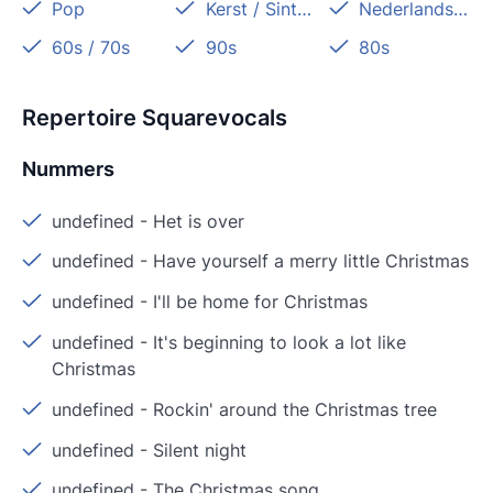
Pop
Kerst / Sinterklaas
Nederlandstalig
60s / 70s
90s
80s
Repertoire Squarevocals
Nummers
undefined
-
Het is over
undefined
-
Have yourself a merry little Christmas
undefined
-
I'll be home for Christmas
undefined
-
It's beginning to look a lot like
Christmas
undefined
-
Rockin' around the Christmas tree
undefined
-
Silent night
undefined
-
The Christmas song