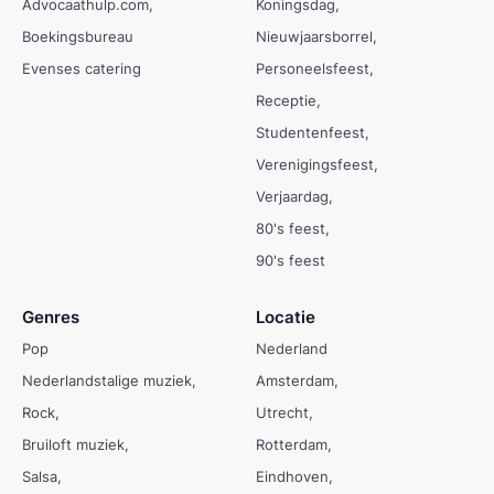
Advocaathulp.com
Koningsdag
Boekingsbureau
Nieuwjaarsborrel
Evenses catering
Personeelsfeest
Receptie
Studentenfeest
Verenigingsfeest
Verjaardag
80's feest
90's feest
Genres
Locatie
Pop
Nederland
Nederlandstalige muziek
Amsterdam
Rock
Utrecht
Bruiloft muziek
Rotterdam
Salsa
Eindhoven