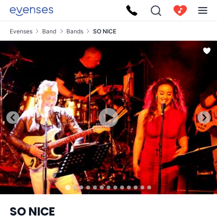
Evenses
Band
Bands
SO NICE
SO NICE