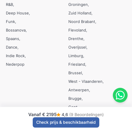
R&B
Groningen
Deep House
Zuid Holland
Funk
Noord Brabant
Bossanova
Flevoland
Spaans
Drenthe
Dance
Overijssel
Indie Rock
Limburg
Nederpop
Friesland
Brussel
West - Vlaanderen
Antwerpen
Brugge
Gent
Vanaf
€ 2195
4,6
(9 Beoordelingen)
Leuven
Check prijs & beschikbaarheid
Onze acts
Bekende Nederlanders