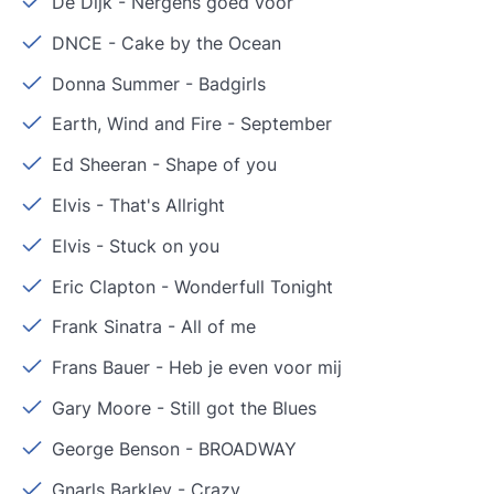
De Dijk
-
Nergens goed voor
DNCE
-
Cake by the Ocean
Donna Summer
-
Badgirls
Earth, Wind and Fire
-
September
Ed Sheeran
-
Shape of you
Elvis
-
That's Allright
Elvis
-
Stuck on you
Eric Clapton
-
Wonderfull Tonight
Frank Sinatra
-
All of me
Frans Bauer
-
Heb je even voor mij
Gary Moore
-
Still got the Blues
George Benson
-
BROADWAY
Gnarls Barkley
-
Crazy