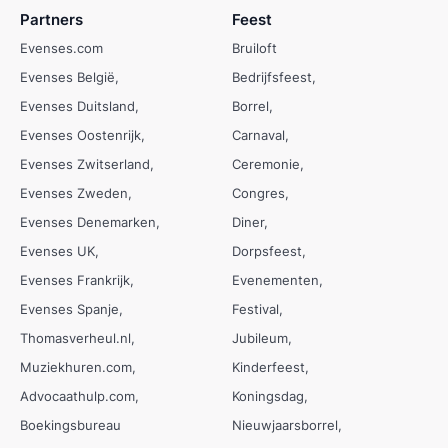
Partners
Feest
Evenses.com
Bruiloft
Evenses België
Bedrijfsfeest
Evenses Duitsland
Borrel
Evenses Oostenrijk
Carnaval
Evenses Zwitserland
Ceremonie
Evenses Zweden
Congres
Evenses Denemarken
Diner
Evenses UK
Dorpsfeest
Evenses Frankrijk
Evenementen
Evenses Spanje
Festival
Thomasverheul.nl
Jubileum
Muziekhuren.com
Kinderfeest
Advocaathulp.com
Koningsdag
Boekingsbureau
Nieuwjaarsborrel