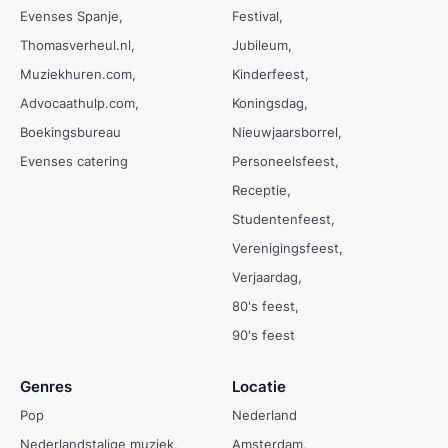
Evenses Spanje
Festival
Thomasverheul.nl
Jubileum
Muziekhuren.com
Kinderfeest
Advocaathulp.com
Koningsdag
Boekingsbureau
Nieuwjaarsborrel
Evenses catering
Personeelsfeest
Receptie
Studentenfeest
Verenigingsfeest
Verjaardag
80's feest
90's feest
Genres
Locatie
Pop
Nederland
Nederlandstalige muziek
Amsterdam