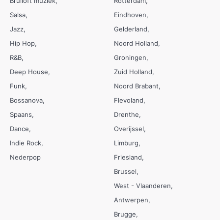
Bruiloft muziek
Rotterdam
Salsa
Eindhoven
Jazz
Gelderland
Hip Hop
Noord Holland
R&B
Groningen
Deep House
Zuid Holland
Funk
Noord Brabant
Bossanova
Flevoland
Spaans
Drenthe
Dance
Overijssel
Indie Rock
Limburg
Nederpop
Friesland
Brussel
West - Vlaanderen
Antwerpen
Brugge