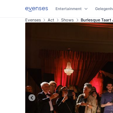
Entertainment
Gelegenh
Evenses
Act
Shows
Burlesque Taart 