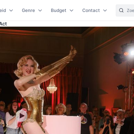
eid
Genre
Budget
Contact
Act