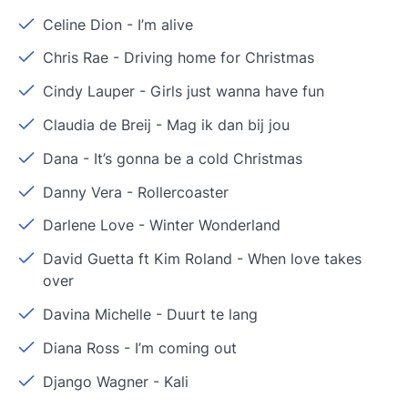
Celine Dion
-
I’m alive
Chris Rae
-
Driving home for Christmas
Cindy Lauper
-
Girls just wanna have fun
Claudia de Breij
-
Mag ik dan bij jou
Dana
-
It’s gonna be a cold Christmas
Danny Vera
-
Rollercoaster
Darlene Love
-
Winter Wonderland
David Guetta ft Kim Roland
-
When love takes
over
Davina Michelle
-
Duurt te lang
Diana Ross
-
I’m coming out
Django Wagner
-
Kali