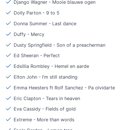
Django Wagner
-
Mooie blauwe ogen
Dolly Parton
-
9 to 5
Donna Summer
-
Last dance
Duffy
-
Mercy
Dusty Springfield
-
Son of a preacherman
Ed Sheeran
-
Perfect
Edsillia Rombley
-
Hemel en aarde
Elton John
-
I’m still standing
Emma Heesters ft Rolf Sanchez
-
Pa olvidarte
Eric Clapton
-
Tears in heaven
Eva Cassidy
-
Fields of gold
Extreme
-
More than words