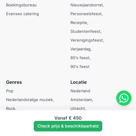
Boekingsbureau
Nieuwjaarsborrel
Evenses catering
Personeelsfeest
Receptie
Studentenfeest
Verenigingsfeest
Verjaardag
80's feest
90's feest
Genres
Locatie
Pop
Nederland
Nederlandstalige muziek
Amsterdam
Rock
Utrecht
Bruiloft muziek
Rotterdam
Vanaf
€ 450
Check prijs & beschikbaarheid
Salsa
Eindhoven
Jazz
Gelderland