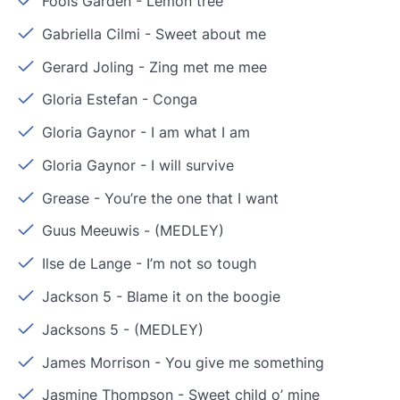
Fools Garden
-
Lemon tree
Gabriella Cilmi
-
Sweet about me
Gerard Joling
-
Zing met me mee
Gloria Estefan
-
Conga
Gloria Gaynor
-
I am what I am
Gloria Gaynor
-
I will survive
Grease
-
You’re the one that I want
Guus Meeuwis
-
(MEDLEY)
Ilse de Lange
-
I’m not so tough
Jackson 5
-
Blame it on the boogie
Jacksons 5
-
(MEDLEY)
James Morrison
-
You give me something
Jasmine Thompson
-
Sweet child o’ mine