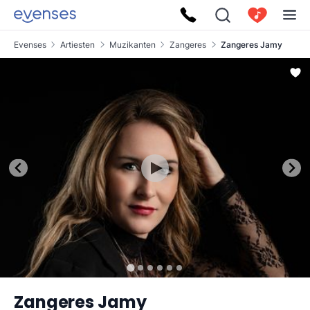
Evenses
Artiesten
Muzikanten
Zangeres
Zangeres Jamy
Zangeres Jamy