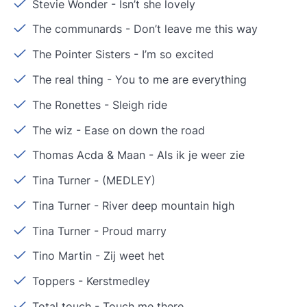
Stevie Wonder
-
Isn’t she lovely
The communards
-
Don’t leave me this way
The Pointer Sisters
-
I’m so excited
The real thing
-
You to me are everything
The Ronettes
-
Sleigh ride
The wiz
-
Ease on down the road
Thomas Acda & Maan
-
Als ik je weer zie
Tina Turner
-
(MEDLEY)
Tina Turner
-
River deep mountain high
Tina Turner
-
Proud marry
Tino Martin
-
Zij weet het
Toppers
-
Kerstmedley
Total touch
-
Touch me there