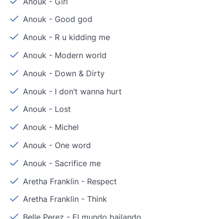
Anouk
-
Girl
Anouk
-
Good god
Anouk
-
R u kidding me
Anouk
-
Modern world
Anouk
-
Down & Dirty
Anouk
-
I don’t wanna hurt
Anouk
-
Lost
Anouk
-
Michel
Anouk
-
One word
Anouk
-
Sacrifice me
Aretha Franklin
-
Respect
Aretha Franklin
-
Think
Belle Perez
-
El mundo bailando