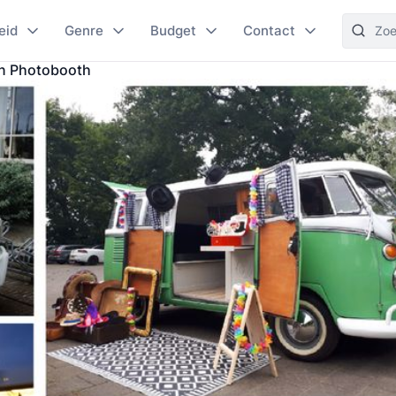
eid
Genre
Budget
Contact
n Photobooth