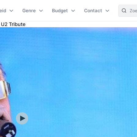
eid
Genre
Budget
Contact
U2 Tribute