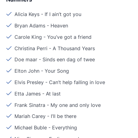
Alicia Keys
-
If I ain’t got you
Bryan Adams
-
Heaven
Carole King
-
You’ve got a friend
Christina Perri
-
A Thousand Years
Doe maar
-
Sinds een dag of twee
Elton John
-
Your Song
Elvis Presley
-
Can’t help falling in love
Etta James
-
At last
Frank Sinatra
-
My one and only love
Mariah Carey
-
I’ll be there
Michael Buble
-
Everything