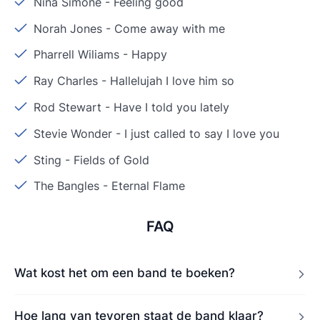
Nina Simone
-
Feeling good
Norah Jones
-
Come away with me
Pharrell Wiliams
-
Happy
Ray Charles
-
Hallelujah I love him so
Rod Stewart
-
Have I told you lately
Stevie Wonder
-
I just called to say I love you
Sting
-
Fields of Gold
The Bangles
-
Eternal Flame
FAQ
Wat kost het om een band te boeken?
Hoe lang van tevoren staat de band klaar?