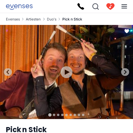
Evenses
Artiesten
Duo's
Pick n Stick
Pick n Stick