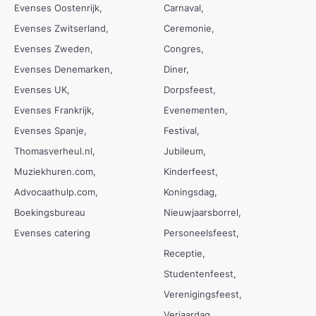
Evenses Oostenrijk
Carnaval
Evenses Zwitserland
Ceremonie
Evenses Zweden
Congres
Evenses Denemarken
Diner
Evenses UK
Dorpsfeest
Evenses Frankrijk
Evenementen
Evenses Spanje
Festival
Thomasverheul.nl
Jubileum
Muziekhuren.com
Kinderfeest
Advocaathulp.com
Koningsdag
Boekingsbureau
Nieuwjaarsborrel
Evenses catering
Personeelsfeest
Receptie
Studentenfeest
Verenigingsfeest
Verjaardag