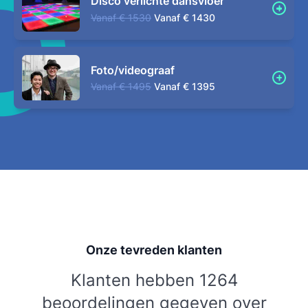
Disco verlichte dansvloer
Vanaf
€ 1530
Vanaf
€ 1430
Foto/videograaf
Vanaf
€ 1495
Vanaf
€ 1395
Onze tevreden klanten
Klanten hebben 1264
beoordelingen gegeven over