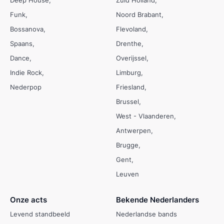
Deep House
Zuid Holland
Funk
Noord Brabant
Bossanova
Flevoland
Spaans
Drenthe
Dance
Overijssel
Indie Rock
Limburg
Nederpop
Friesland
Brussel
West - Vlaanderen
Antwerpen
Brugge
Gent
Leuven
Onze acts
Bekende Nederlanders
Levend standbeeld
Nederlandse bands