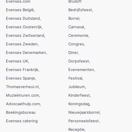
Evenses.com
Bruiloft
Evenses België
Bedrijfsfeest
Evenses Duitsland
Borrel
Evenses Oostenrijk
Carnaval
Evenses Zwitserland
Ceremonie
Evenses Zweden
Congres
Evenses Denemarken
Diner
Evenses UK
Dorpsfeest
Evenses Frankrijk
Evenementen
Evenses Spanje
Festival
Thomasverheul.nl
Jubileum
Muziekhuren.com
Kinderfeest
Advocaathulp.com
Koningsdag
Boekingsbureau
Nieuwjaarsborrel
Evenses catering
Personeelsfeest
Receptie