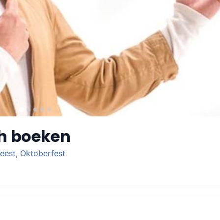
h boeken
feest
,
Oktoberfest