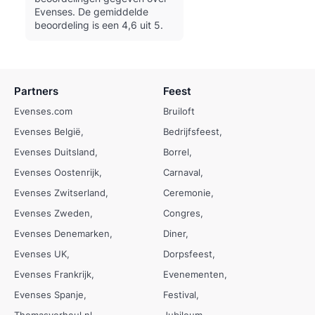
Evenses.
De gemiddelde
beoordeling is een 4,6 uit 5.
Partners
Feest
Evenses.com
Bruiloft
Evenses België
Bedrijfsfeest
Evenses Duitsland
Borrel
Evenses Oostenrijk
Carnaval
Evenses Zwitserland
Ceremonie
Evenses Zweden
Congres
Evenses Denemarken
Diner
Evenses UK
Dorpsfeest
Evenses Frankrijk
Evenementen
Evenses Spanje
Festival
Thomasverheul.nl
Jubileum