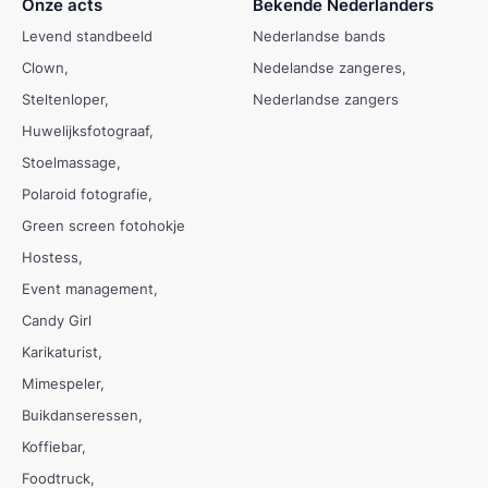
Onze acts
Bekende Nederlanders
Levend standbeeld
Nederlandse bands
Clown
Nedelandse zangeres
Steltenloper
Nederlandse zangers
Huwelijksfotograaf
Stoelmassage
Polaroid fotografie
Green screen fotohokje
Hostess
Event management
Candy Girl
Karikaturist
Mimespeler
Buikdanseressen
Koffiebar
Foodtruck