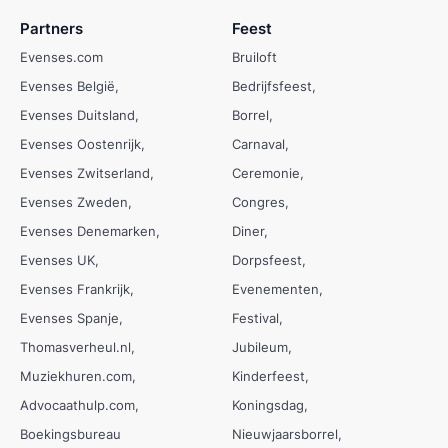
Partners
Feest
Evenses.com
Bruiloft
Evenses België
Bedrijfsfeest
Evenses Duitsland
Borrel
Evenses Oostenrijk
Carnaval
Evenses Zwitserland
Ceremonie
Evenses Zweden
Congres
Evenses Denemarken
Diner
Evenses UK
Dorpsfeest
Evenses Frankrijk
Evenementen
Evenses Spanje
Festival
Thomasverheul.nl
Jubileum
Muziekhuren.com
Kinderfeest
Advocaathulp.com
Koningsdag
Boekingsbureau
Nieuwjaarsborrel