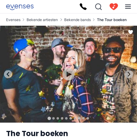
Evenses
Bekende artiesten
Bekende bands
The Tour boeken
The Tour boeken