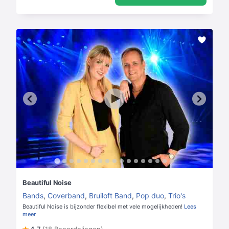
Beautiful Noise
Bands
,
Coverband
,
Bruiloft Band
,
Pop duo
,
Trio's
Beautiful Noise is bijzonder flexibel met vele mogelijkheden!
Lees
meer