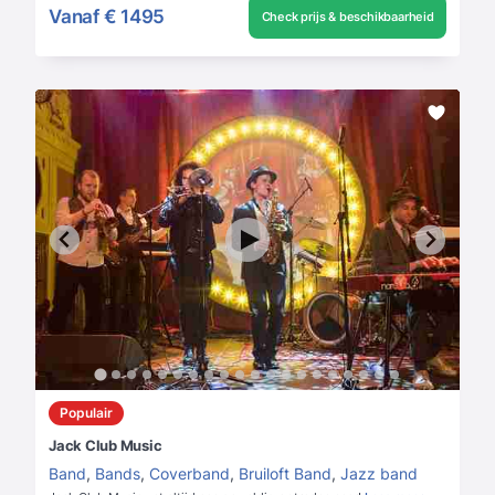
Vanaf
€ 1495
Check prijs & beschikbaarheid
Populair
Jack Club Music
Band
,
Bands
,
Coverband
,
Bruiloft Band
,
Jazz band