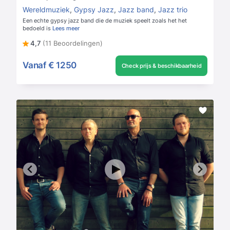
Wereldmuziek
,
Gypsy Jazz
,
Jazz band
,
Jazz trio
Een echte gypsy jazz band die de muziek speelt zoals het het
bedoeld is
Lees meer
4,7
(11 Beoordelingen)
Vanaf
€ 1250
Check prijs & beschikbaarheid