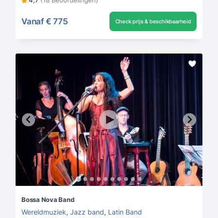
4,7
(18 Beoordelingen)
Vanaf
€ 775
Check prijs & beschikbaarheid
Bossa Nova Band
Wereldmuziek
,
Jazz band
,
Latin Band