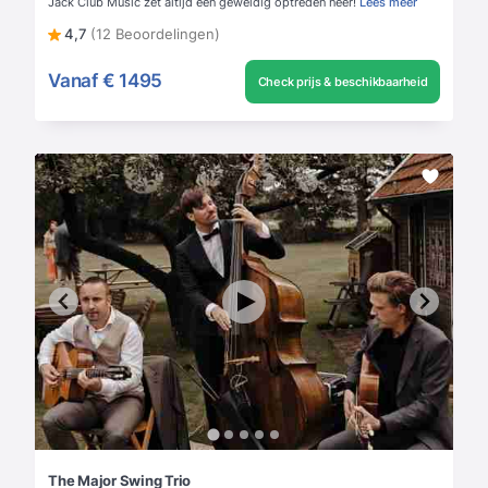
Jack Club Music zet altijd een geweldig optreden neer!
Lees meer
4,7
(12 Beoordelingen)
Vanaf
€ 1495
Check prijs & beschikbaarheid
The Major Swing Trio