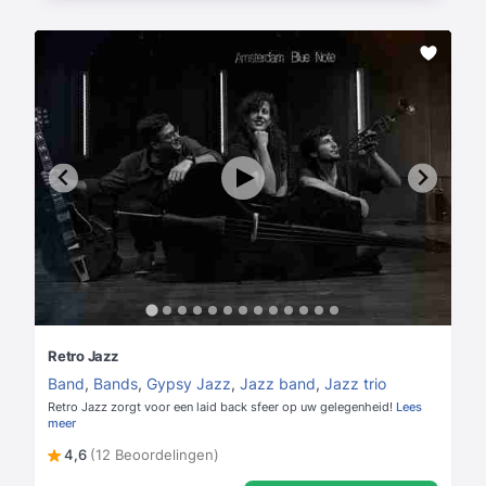
Retro Jazz
Band
,
Bands
,
Gypsy Jazz
,
Jazz band
,
Jazz trio
Retro Jazz zorgt voor een laid back sfeer op uw gelegenheid!
Lees
meer
4,6
(12 Beoordelingen)