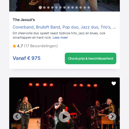
The Jacuzi's
Coverband
,
Bruiloft Band
,
Pop duo
,
Jazz duo
,
Trio's
,
Jazz trio
Dit sfeervolle duo speelt naast tijdloze hits, jazz en blues, ook
smartlappen en hard rock.
Lees meer
4,7
(17 Beoordelingen)
Vanaf
€ 975
Check prijs & beschikbaarheid