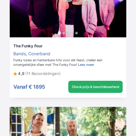
The Funky Four
Bands
,
Coverband
Funky tunes en herkenbare hits voor elk feest, creëer een
onvergetelijke sfeer met The Funky Four!
Lees meer
4,9
(11 Beoordelingen)
Vanaf
€ 1895
Check prijs & beschikbaarheid