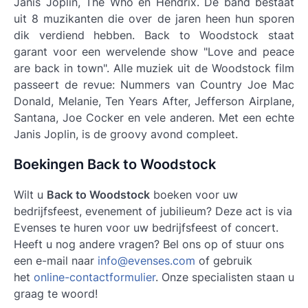
Janis Joplin, The Who en Hendrix. De band bestaat
uit 8 muzikanten die over de jaren heen hun sporen
dik verdiend hebben. Back to Woodstock staat
garant voor een wervelende show "Love and peace
are back in town". Alle muziek uit de Woodstock film
passeert de revue: Nummers van Country Joe Mac
Donald, Melanie, Ten Years After, Jefferson Airplane,
Santana, Joe Cocker en vele anderen. Met een echte
Janis Joplin, is de groovy avond compleet.
Boekingen Back to Woodstock
Wilt u
Back to Woodstock
boeken voor uw
bedrijfsfeest, evenement of jubilieum? Deze act is via
Evenses te huren voor uw bedrijfsfeest of concert.
Heeft u nog andere vragen? Bel ons op of stuur ons
een e-mail naar
info@evenses.com
of gebruik
het
online-contactformulier
. Onze specialisten staan u
graag te woord!