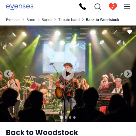
Evenses
Band
Bands
Tribute band
Back to Woodstock
Back to Woodstock