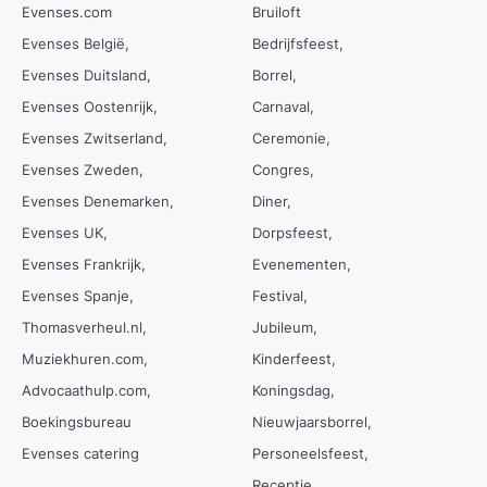
Evenses.com
Bruiloft
Evenses België
Bedrijfsfeest
Evenses Duitsland
Borrel
Evenses Oostenrijk
Carnaval
Evenses Zwitserland
Ceremonie
Evenses Zweden
Congres
Evenses Denemarken
Diner
Evenses UK
Dorpsfeest
Evenses Frankrijk
Evenementen
Evenses Spanje
Festival
Thomasverheul.nl
Jubileum
Muziekhuren.com
Kinderfeest
Advocaathulp.com
Koningsdag
Boekingsbureau
Nieuwjaarsborrel
Evenses catering
Personeelsfeest
Receptie