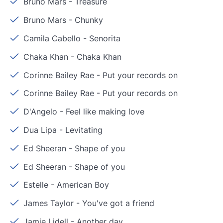
Bruno Mars
-
Treasure
Bruno Mars
-
Chunky
Camila Cabello
-
Senorita
Chaka Khan
-
Chaka Khan
Corinne Bailey Rae
-
Put your records on
Corinne Bailey Rae
-
Put your records on
D'Angelo
-
Feel like making love
Dua Lipa
-
Levitating
Ed Sheeran
-
Shape of you
Ed Sheeran
-
Shape of you
Estelle
-
American Boy
James Taylor
-
You've got a friend
Jamie Lidell
-
Another day