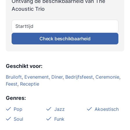
Ontvang de beschikbaarheid van The
Acoustic Trio
Starttijd
Check beschikbaarheid
Geschikt voor
:
Bruiloft
,
Evenement
,
Diner
,
Bedrijfsfeest
,
Ceremonie
,
Feest
,
Receptie
Genres
:
Pop
Jazz
Akoestisch
Soul
Funk