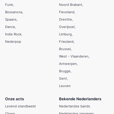
Funk
Noord Brabant
Bossanova
Flevoland
Spaans
Drenthe
Dance
Overijssel
Indie Rock
Limburg
Nederpop
Friesland
Brussel
West - Vlaanderen
Antwerpen
Brugge
Gent
Leuven
Onze acts
Bekende Nederlanders
Levend standbeeld
Nederlandse bands
Clown
Nedelandse zangeres