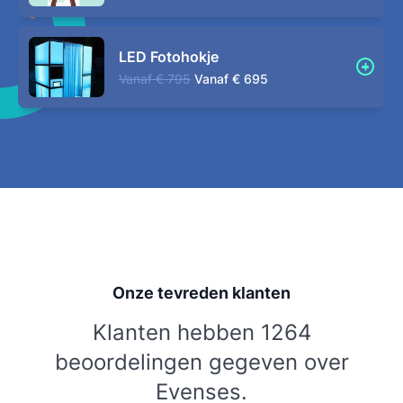
LED Fotohokje
Vanaf
€ 795
Vanaf
€ 695
Onze tevreden klanten
Klanten hebben 1264
beoordelingen gegeven over
Evenses.