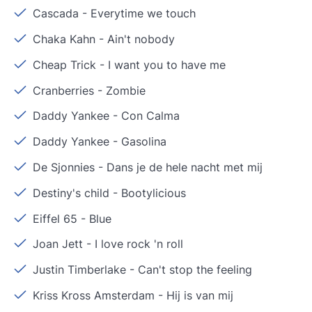
Cascada
-
Everytime we touch
Chaka Kahn
-
Ain't nobody
Cheap Trick
-
I want you to have me
Cranberries
-
Zombie
Daddy Yankee
-
Con Calma
Daddy Yankee
-
Gasolina
De Sjonnies
-
Dans je de hele nacht met mij
Destiny's child
-
Bootylicious
Eiffel 65
-
Blue
Joan Jett
-
I love rock 'n roll
Justin Timberlake
-
Can't stop the feeling
Kriss Kross Amsterdam
-
Hij is van mij