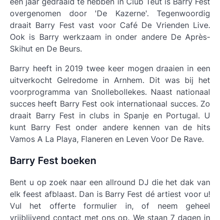
een jaar gedraaid te hebben in Club Teut is Barry Fest
overgenomen door 'De Kazerne'. Tegenwoordig
draait Barry Fest vast voor Café De Vrienden Live.
Ook is Barry werkzaam in onder andere De Après-
Skihut en De Beurs.
Barry heeft in 2019 twee keer mogen draaien in een
uitverkocht Gelredome in Arnhem. Dit was bij het
voorprogramma van Snollebollekes. Naast nationaal
succes heeft Barry Fest ook internationaal succes. Zo
draait Barry Fest in clubs in Spanje en Portugal. U
kunt Barry Fest onder andere kennen van de hits
Vamos A La Playa, Flaneren en Leven Voor De Rave.
Barry Fest boeken
Bent u op zoek naar een allround DJ die het dak van
elk feest afblaast. Dan is Barry Fest dé artiest voor u!
Vul het offerte formulier in, of neem geheel
vrijblijvend contact met ons op. We staan 7 dagen in