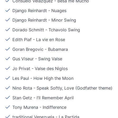
Consuelo Velázquez
-
Besa me Mucho
Django Reinhardt
-
Nuages
Django Reinhardt
-
Minor Swing
Dorado Schmitt
-
Tchavolo Swing
Edith Piaf
-
La vie en Rose
Goran Bregovic
-
Bubamara
Gus Viseur
-
Swing Valse
Jo Privat
-
Valse des Niglos
Les Paul
-
How High the Moon
Nino Rota
-
Speak Softly, Love (Godfather theme)
Stan Getz
-
I’ll Remember April
Tony Murena
-
Indifference
traditional Venezuela
-
La Partida