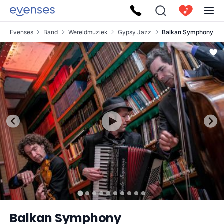
Evenses
Band
Wereldmuziek
Gypsy Jazz
Balkan Symphony
Balkan Symphony