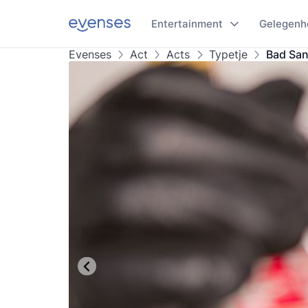
Entertainment
Gelegenh
Evenses
Act
Acts
Typetje
Bad San