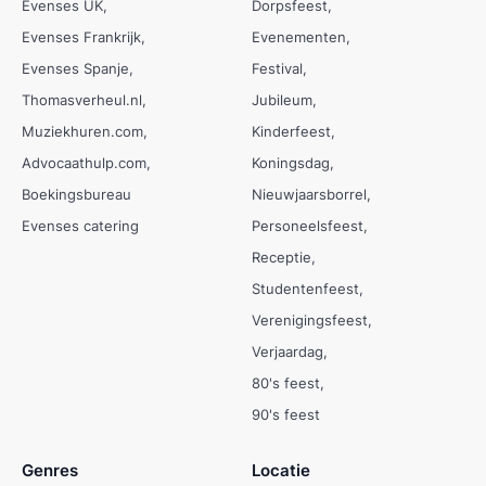
Evenses UK
Dorpsfeest
Evenses Frankrijk
Evenementen
Evenses Spanje
Festival
Thomasverheul.nl
Jubileum
Muziekhuren.com
Kinderfeest
Advocaathulp.com
Koningsdag
Boekingsbureau
Nieuwjaarsborrel
Evenses catering
Personeelsfeest
Receptie
Studentenfeest
Verenigingsfeest
Verjaardag
80's feest
90's feest
Genres
Locatie