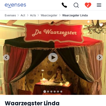
Evenses
Act
Acts
Waarzegster
Waarzegster Linda
Waarzegster Linda