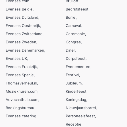
Evenses.com
Bruiloft
Evenses België
Bedrijfsfeest
Evenses Duitsland
Borrel
Evenses Oostenrijk
Carnaval
Evenses Zwitserland
Ceremonie
Evenses Zweden
Congres
Evenses Denemarken
Diner
Evenses UK
Dorpsfeest
Evenses Frankrijk
Evenementen
Evenses Spanje
Festival
Thomasverheul.nl
Jubileum
Muziekhuren.com
Kinderfeest
Advocaathulp.com
Koningsdag
Boekingsbureau
Nieuwjaarsborrel
Evenses catering
Personeelsfeest
Receptie