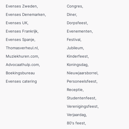
Evenses Zweden
Congres
Evenses Denemarken
Diner
Evenses UK
Dorpsfeest
Evenses Frankrijk
Evenementen
Evenses Spanje
Festival
Thomasverheul.nl
Jubileum
Muziekhuren.com
Kinderfeest
Advocaathulp.com
Koningsdag
Boekingsbureau
Nieuwjaarsborrel
Evenses catering
Personeelsfeest
Receptie
Studentenfeest
Verenigingsfeest
Verjaardag
80's feest